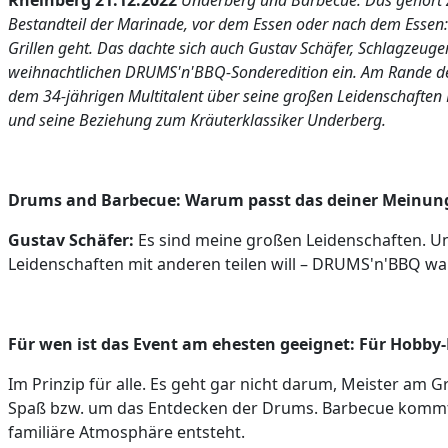
Rheinberg 21.12.2022
Underberg und Barbecue: Das gehört 
Bestandteil der Marinade, vor dem Essen oder nach dem Essen:
Grillen geht. Das dachte sich auch Gustav Schäfer, Schlagzeu
weihnachtlichen DRUMS'n'BBQ-Sonderedition ein. Am Rande d
dem 34-jährigen Multitalent über seine großen Leidenschaften
und seine Beziehung zum Kräuterklassiker Underberg.
Drums and Barbecue: Warum passt das deiner Meinu
Gustav Schäfer:
Es sind meine großen Leidenschaften. Und
Leidenschaften mit anderen teilen will – DRUMS'n'BBQ wa
Für wen ist das Event am ehesten geeignet: Für Hobby-
Im Prinzip für alle. Es geht gar nicht darum, Meister am 
Spaß bzw. um das Entdecken der Drums. Barbecue kommt a
familiäre Atmosphäre entsteht.