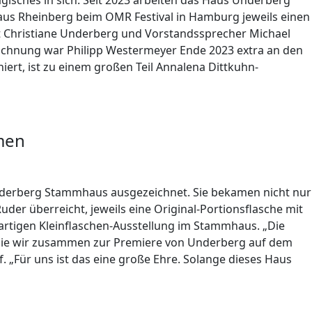
isches in sich: Seit 2023 arbeiten das Haus Underberg
us Rheinberg beim OMR Festival in Hamburg jeweils einen
it Christiane Underberg und Vorstandssprecher Michael
zeichnung war Philipp Westermeyer Ende 2023 extra an den
iert, ist zu einem großen Teil Annalena Dittkuhn-
men
derberg Stammhaus ausgezeichnet. Sie bekamen nicht nur
er überreicht, jeweils eine Original-Portionsflasche mit
artigen Kleinflaschen-Ausstellung im Stammhaus. „Die
, die wir zusammen zur Premiere von Underberg auf dem
. „Für uns ist das eine große Ehre. Solange dieses Haus